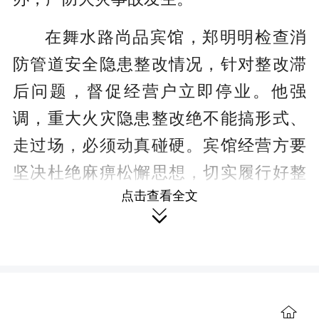
在舞水路尚品宾馆，郑明明检查消
防管道安全隐患整改情况，针对整改滞
后问题，督促经营户立即停业。他强
调，重大火灾隐患整改绝不能搞形式、
走过场，必须动真碰硬。宾馆经营方要
坚决杜绝麻痹松懈思想，切实履行好整
点击查看全文
改主体责任，严格按照有关标准与要

求，从严从快抓好隐患整改。属地及相
关部门要紧盯不放，加大监管执法力
度，确保隐患闭环整改到位。

来到红雅医院，郑明明察看消防设